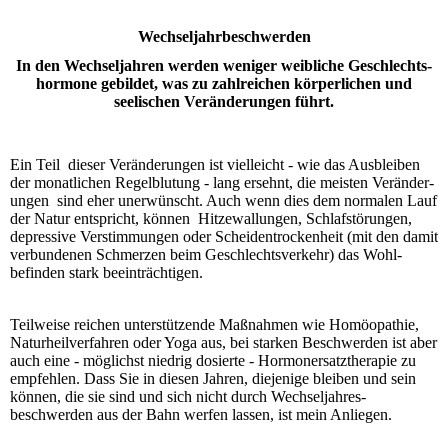
Wechsel­jahr­beschwerden
In den Wechseljahren werden weniger weibliche Geschlechts­
hormone ge­bildet, was zu zahl­reichen körper­lichen und
seelischen Veränderungen führt.
Ein Teil dieser Veränderungen ist vielleicht - wie das Aus­bleiben
der monat­­lichen Regel­blutung - lang ersehnt, die meisten Ver­änder­
ungen sind eher un­er­wünscht. Auch wenn dies dem nor­malen Lauf
der Natur ent­spricht, können Hitze­wallungen, Schlaf­störungen,
depressive Ver­stim­mun­gen oder Scheiden­trocken­heit (mit den damit
ver­bundenen Schmerzen beim Geschlechts­verkehr) das Wohl­
befinden stark be­einträchtigen.
Teilweise reichen unter­stützende Maß­nahmen wie Homö­opathie,
Natur­heil­ver­fahren oder Yoga aus, bei starken Be­schwerden ist aber
auch eine - mög­lichst niedrig dosierte - Hormon­ersatz­therapie zu
em­pfehlen. Dass Sie in diesen Jahren, diejenige bleiben und sein
können, die sie sind und sich nicht durch Wechsel­jahres­
beschwerden aus der Bahn werfen lassen, ist mein Anliegen.